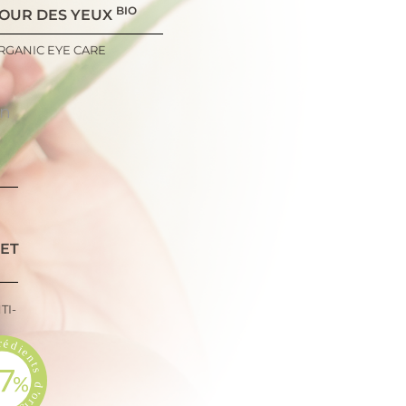
BIO
OUR DES YEUX
RGANIC EYE CARE
on
 ET
TI-