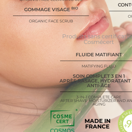
CONT
BIO
GOMMAGE VISAGE
O
ORGANIC FACE SCRUB
Produits sans certificati
Cosmécert
FLUIDE MATIFIANT
MATIFYING FLUID
SOIN COMPLET 3 EN 1
APRÈS RASAGE, HYDRATANT
ANTI-ÂGE
3-IN-1 COMPLETE CARE
AFTER SHAVE, MOISTURIZER AND AN
AGING
MADE IN
FRANCE