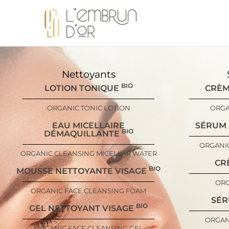
Nettoyants
BIO
LOTION TONIQUE
CRÈM
ORGANIC TONIC LOTION
ORGA
EAU MICELLAIRE
SÉRUM
BIO
DÉMAQUILLANTE
ORGANI
ORGANIC CLEANSING MICELLAR WATER
CR
BIO
MOUSSE NETTOYANTE VISAGE
ORG
ORGANIC FACE CLEANSING FOAM
SÉR
BIO
GEL NETTOYANT VISAGE
ORGAN
ORGANIC FACE CLEANSING GEL